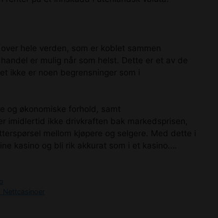
 over hele verden, som er koblet sammen
 handel er mulig når som helst. Dette er et av de
det ikke er noen begrensninger som i
ske og økonomiske forhold, samt
er imidlertid ikke drivkraften bak markedsprisen,
terspørsel mellom kjøpere og selgere. Med dette i
ine kasino og bli rik akkurat som i et kasino….
o
d｜Nettcasinoer