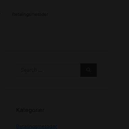
r
Betalingsmetoder
Search
for:
Kategorier
Betalingsmetoder