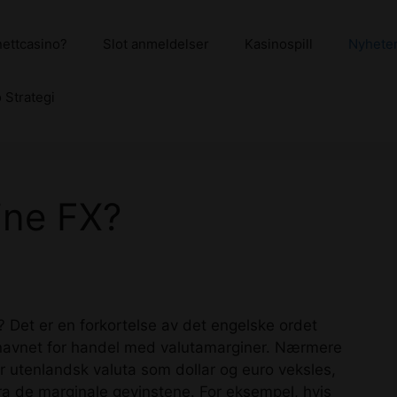
nettcasino?
Slot anmeldelser
Kasinospill
Nyhete
 Strategi
ine FX?
 Det er en forkortelse av det engelske ordet
e navnet for handel med valutamarginer. Nærmere
er utenlandsk valuta som dollar og euro veksles,
ra de marginale gevinstene. For eksempel, hvis