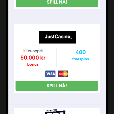
nedtellingen, med et fyrverkeri som varer i cirka
10 minutter. Fyrverkeriet, med det
verdensarvlistede operahuset i bakgrunnen, er
et spektakulært og uforglemmelig syn. I
motsetning til andre land vil sommerens
nyttårsaften bli minneverdig.
Det femte stedet jeg vil introdusere er Venezia,
Italia. Det femte stedet vi ønsker å introdusere
er Venezia, Italia. Nyttårsaften-nedtellingen i
Venezia er en romantisk begivenhet med
fyrverkeri som skytes over vannveiene, som
perfekt matcher bildet av vannbyen. Å kjøre
gondol mens du ser på fyrverkeriet er som en
scene fra en film. I byen kan du også se
mennesker elegant kledd opp i
middelalderinspirerte masker, som er unike for
Venezia.