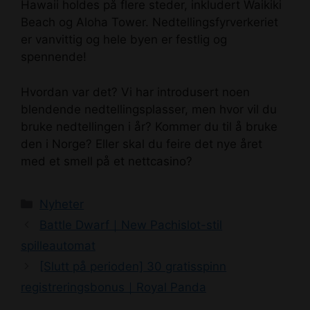
Hawaii holdes på flere steder, inkludert Waikiki
Beach og Aloha Tower. Nedtellingsfyrverkeriet
er vanvittig og hele byen er festlig og
spennende!
Hvordan var det? Vi har introdusert noen
blendende nedtellingsplasser, men hvor vil du
bruke nedtellingen i år? Kommer du til å bruke
den i Norge? Eller skal du feire det nye året
med et smell på et nettcasino?
Categories
Nyheter
Post
Battle Dwarf｜New Pachislot-stil
navigation
spilleautomat
[Slutt på perioden] 30 gratisspinn
registreringsbonus｜Royal Panda