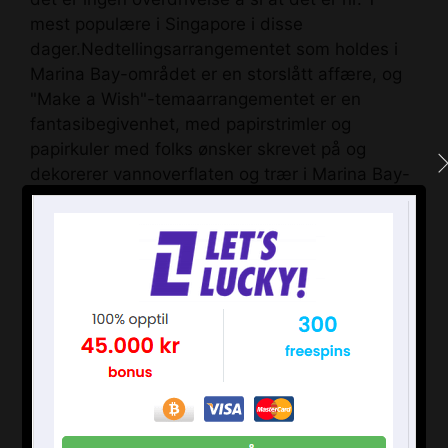
mest populære i Singapore i disse
dager.Nedtellingsarrangementet som holdes i
Marina Bay-området er en storslått affære, og
"Make a Wish"-temaarrangementet er en
fantasibegivenhet, med papirstrimler og
papirkuler med folks ønsker skrevet på og
dekorerer vannoverflaten og trær i Marina Bay-
området. Det skytes selvfølgelig også opp
fyrverkeri og nedtellingen er kjempegøy. Hvis du
er ute etter litt fantasi til nyttårsaften, hvorfor
ikke besøke Singapore?
Det fjerde stedet jeg vil introdusere er Sydney,
Australia. Ligger på den sørlige halvkule, er
Sydney et populært feriested akkurat denne
tiden av året på grunn av sommerværet.
Nedtellingen i Sydney holdes samtidig med