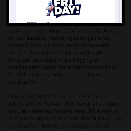
Det sjette nedtellingsstedet er Hong Kong. Selv
om fokuset på nyttårsaften pleier å være på
USA og Europa, er nedtellingen i Hong Kong,
som ligger nært Norge, også svært attraktiv og
en stor suksess. Nedtellingsarrangementet
holdes i Victoria Harbor, et verdensberømt
utested. Samarbeidet mellom nattutsikt,
fyrverkeri og projeksjonskartlegging er
spektakulært. Siden det er nært Norge kan du
forvente deg en rimelig og spektakulær
nyttårsaften.
7) Hawaii (USA) Det syvende stedet vi vil
introdusere er Hawaii i USA.Hawaii er et veldig
populært feriested for nordmenn. På slutten av
året ser du ofte kjendiser som drar til Hawaii på
nyttårsaften. Nedtellingsarrangementer på