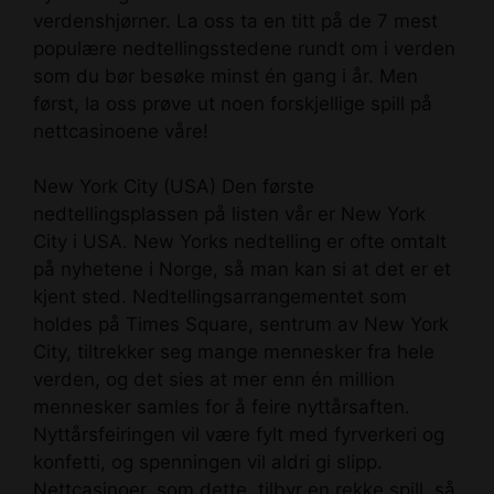
verdenshjørner. La oss ta en titt på de 7 mest
populære nedtellingsstedene rundt om i verden
som du bør besøke minst én gang i år. Men
først, la oss prøve ut noen forskjellige spill på
nettcasinoene våre!
New York City (USA) Den første
nedtellingsplassen på listen vår er New York
City i USA. New Yorks nedtelling er ofte omtalt
på nyhetene i Norge, så man kan si at det er et
kjent sted. Nedtellingsarrangementet som
holdes på Times Square, sentrum av New York
City, tiltrekker seg mange mennesker fra hele
verden, og det sies at mer enn én million
mennesker samles for å feire nyttårsaften.
Nyttårsfeiringen vil være fylt med fyrverkeri og
konfetti, og spenningen vil aldri gi slipp.
Nettcasinoer, som dette, tilbyr en rekke spill, så