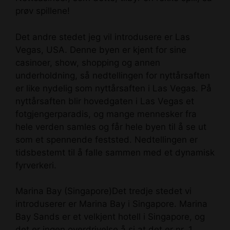
prøv spillene!
Det andre stedet jeg vil introdusere er Las
Vegas, USA. Denne byen er kjent for sine
casinoer, show, shopping og annen
underholdning, så nedtellingen for nyttårsaften
er like nydelig som nyttårsaften i Las Vegas. På
nyttårsaften blir hovedgaten i Las Vegas et
fotgjengerparadis, og mange mennesker fra
hele verden samles og får hele byen til å se ut
som et spennende feststed. Nedtellingen er
tidsbestemt til å falle sammen med et dynamisk
fyrverkeri.
Marina Bay (Singapore)Det tredje stedet vi
introduserer er Marina Bay i Singapore. Marina
Bay Sands er et velkjent hotell i Singapore, og
det er ingen overdrivelse å si at det er nr. 1