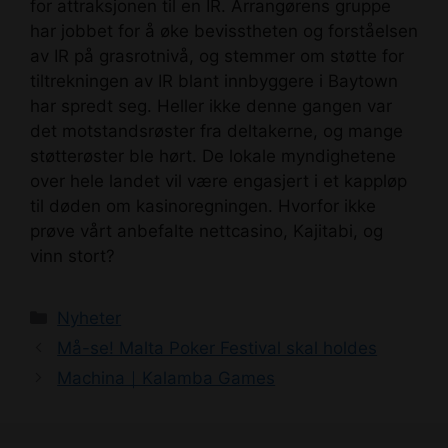
for attraksjonen til en IR. Arrangørens gruppe
har jobbet for å øke bevisstheten og forståelsen
av IR på grasrotnivå, og stemmer om støtte for
tiltrekningen av IR blant innbyggere i Baytown
har spredt seg. Heller ikke denne gangen var
det motstandsrøster fra deltakerne, og mange
støtterøster ble hørt. De lokale myndighetene
over hele landet vil være engasjert i et kappløp
til døden om kasinoregningen. Hvorfor ikke
prøve vårt anbefalte nettcasino, Kajitabi, og
vinn stort?
Categories
Nyheter
Post
Må-se! Malta Poker Festival skal holdes
navigation
Machina｜Kalamba Games