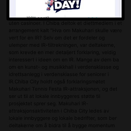
Yokohama Port Transport Association
argumenterte for at Yamashita Pier-
ombyggingsprosjektet burde være et feriested
uten casinoer. I Chiba deltok et diettmedlem i et
arrangement kalt "Hva om Makuhari skulle være
vert for en IR? Selv om det er fordeler og
ulemper med IR-tiltrekningen, var deltakerne,
som krevde en mer detaljert forklaring, veldig
interessert i ideen om en IR. Mange av dem ba
om en kunst- og musikkhall i verdensklasse og
idrettsanlegg i verdensklasse for seniorer i
IR.Chiba City holdt også forklaringsmøtet
Makuhari Tennis Festa IR-attraksjonen, og det
ser ut til at lokale innbyggeres støtte til
prosjektet sprer seg. Makuhari IR-
attraksjonsaktiviteten i Chiba City ledes av
lokale innbyggere og lokale bedrifter, som ber
deltakerne om å bidra til å bygge momentum