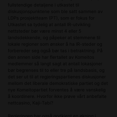
fullstendige detaljene i utkastet til
diskusjonspunktene som ble satt sammen av
LDPs prosjektteam (PT), som er fokus for
Utkastet sa tydelig at antall IR-utvikling
nettsteder bør være minst 4 eller 5
landsdekkende, og påpeker at stemmene til
lokale regioner som ønsker å ha IR-steder og
forbereder seg også bør tas i betraktning. På
den annen side har flertallet av Komeitos
medlemmer så langt sagt at antall lokasjoner
bør begrenses til to eller tre på landsbasis, og
det ser ut til at regjeringspartienes diskusjoner
mellom det liberale demokratiske partiet og det
nye Komeitopartiet forventes å være vanskelig
å koordinere. Hvorfor ikke prøve vårt anbefalte
nettcasino, Kaji-Tabi?
Regjeringen har også godkjent en økning i