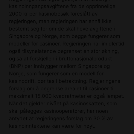
kasinoinngangsavgiftene fra de opprinnelige
2000 kr per kasinobesøk foreslått av
regjeringen, men regjeringen har ennå ikke
bestemt seg for om de skal heve avgiftene i
Singapore og Norge, som begge fungerer som
modeller for casinoer. Regjeringen har imidlertid
også tilsynelatende begrenset en stor økning,
og sa at forskjellen i bruttonasjonalprodukt
(BNP) per innbygger mellom Singapore og
Norge, som fungerer som en modell for
kasinodrift, bør tas i betraktning. Regjeringens
forslag om å begrense arealet til casinoer til
maksimalt 15.000 kvadratmeter er også lempet.
Når det gjelder nivået på kasinoskatten, som
skal pålegges kasinooperatører, har noen
antydet at regjeringens forslag om 30 % av
kasinoinntektene kan være for høyt.