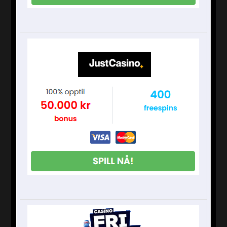
til ulike regioner i Norge skrider frem, må lokale
myndigheter og næringsliv i hver region vurdere
og ta stilling til tiltrekningen av IR-er på et
tidligst mulig tidspunkt. Regjeringen forventes å
be om forslag fra regionale og lokale
myndigheter så snart IR-
implementeringsforslaget er vedtatt. IR-rådet
forventer at dersom det er to eller flere områder
innenfor samme blokk, vil de være i
konkurranse med hverandre. Yokohama Port
Transport Association i Kanagawa Prefecture
holdt en offentlig studiesesjon, "Considering
Gambling Addiction," som ble deltatt av
omtrent 600 mennesker, hovedsakelig
havnerelatert personell og medlemmer av
forskjellige forsamlinger (nasjonale, prefekturale
og kommunale).