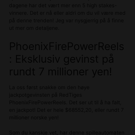
dagene har det vært mer enn 5 high stakes-
vinnere. Det er nå eller aldri om du vil være med
på denne trenden! Jeg var nysgjerrig på å finne
ut mer om detaljene.
PhoenixFirePowerReels
: Eksklusiv gevinst på
rundt 7 millioner yen!
La oss først snakke om den høye
jackpotgevinsten på RedTiges
PhoenixFirePowerReels. Det ser ut til å ha falt,
en jackpot! Det er hele $68552,20, eller rundt 7
millioner norske yen!
Som du kanskje vet, har denne spilleautomaten