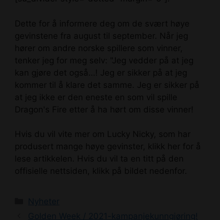
Dette for å informere deg om de svært høye
gevinstene fra august til september. Når jeg
hører om andre norske spillere som vinner,
tenker jeg for meg selv: "Jeg vedder på at jeg
kan gjøre det også…! Jeg er sikker på at jeg
kommer til å klare det samme. Jeg er sikker på
at jeg ikke er den eneste en som vil spille
Dragon's Fire etter å ha hørt om disse vinner!
Hvis du vil vite mer om Lucky Nicky, som har
produsert mange høye gevinster, klikk her for å
lese artikkelen. Hvis du vil ta en titt på den
offisielle nettsiden, klikk på bildet nedenfor.
Categories
Nyheter
Post
Golden Week / 2021-kampanjekunngjøring!