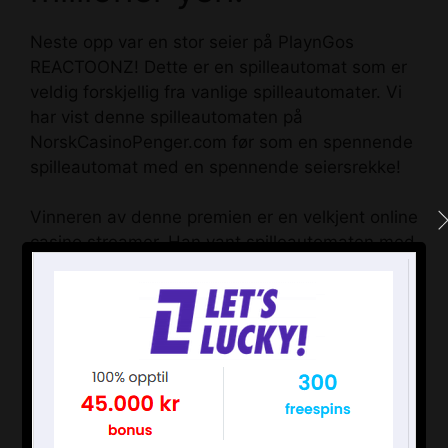
Neste opp var en stor seier på PlaynGos
REACTOONZ! Dette er en spilleautomat som er
veldig forskjellig fra vanlige spilleautomater. Vi
har vist denne spilleautomaten på
NorskCasinoPenger.com før som en spennende
spilleautomat med en spennende seiersrekke!
Vinneren av denne premien er en velkjent online
casino streamer. Han vant spilleautomaten med
en enkelt innsats på $100. Han var veldig
modig og hadde mye penger… Som et resultat
vant han Ultra Big Win og det totale
gevinstbeløpet hans er $150 465, som er
omtrent 15 millioner i norske yen.
Når innsatsene dine er så høye, er gevinstene
dine spektakulære! Gratulerer!