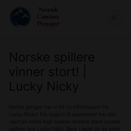
Skip
to
Menu
content
Norske spillere
vinner stort! |
Lucky Nicky
Denne gangen har vi litt ny informasjon fra
Lucky Nicky! Fra august til september har det
vært en rekke high stakes-vinnere blant norske
spillere hos Lucky Nikki. Bare i løpet av de siste