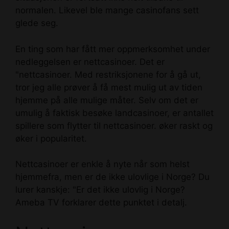
normalen. Likevel ble mange casinofans sett
glede seg.
En ting som har fått mer oppmerksomhet under
nedleggelsen er nettcasinoer. Det er
"nettcasinoer. Med restriksjonene for å gå ut,
tror jeg alle prøver å få mest mulig ut av tiden
hjemme på alle mulige måter. Selv om det er
umulig å faktisk besøke landcasinoer, er antallet
spillere som flytter til nettcasinoer. øker raskt og
øker i popularitet.
Nettcasinoer er enkle å nyte når som helst
hjemmefra, men er de ikke ulovlige i Norge? Du
lurer kanskje: "Er det ikke ulovlig i Norge?
Ameba TV forklarer dette punktet i detalj.