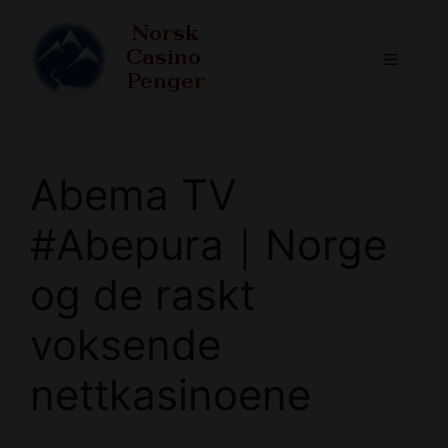
Skip
to
Menu
content
Abema TV
#Abepura｜Norge
og de raskt
voksende
nettkasinoene