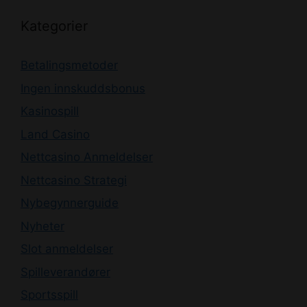
Kategorier
Betalingsmetoder
Ingen innskuddsbonus
Kasinospill
Land Casino
Nettcasino Anmeldelser
Nettcasino Strategi
Nybegynnerguide
Nyheter
Slot anmeldelser
Spilleverandører
Sportsspill