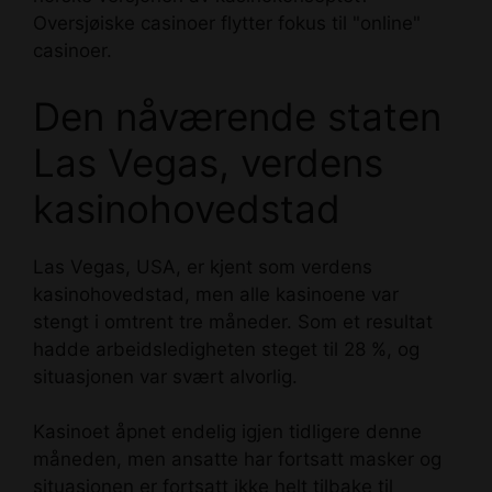
Oversjøiske casinoer flytter fokus til "online"
casinoer.
Den nåværende staten
Las Vegas, verdens
kasinohovedstad
Las Vegas, USA, er kjent som verdens
kasinohovedstad, men alle kasinoene var
stengt i omtrent tre måneder. Som et resultat
hadde arbeidsledigheten steget til 28 %, og
situasjonen var svært alvorlig.
Kasinoet åpnet endelig igjen tidligere denne
måneden, men ansatte har fortsatt masker og
situasjonen er fortsatt ikke helt tilbake til