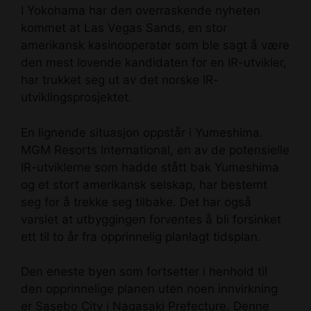
I Yokohama har den overraskende nyheten
kommet at Las Vegas Sands, en stor
amerikansk kasinooperatør som ble sagt å være
den mest lovende kandidaten for en IR-utvikler,
har trukket seg ut av det norske IR-
utviklingsprosjektet.
En lignende situasjon oppstår i Yumeshima.
MGM Resorts International, en av de potensielle
IR-utviklerne som hadde stått bak Yumeshima
og et stort amerikansk selskap, har bestemt
seg for å trekke seg tilbake. Det har også
varslet at utbyggingen forventes å bli forsinket
ett til to år fra opprinnelig planlagt tidsplan.
Den eneste byen som fortsetter i henhold til
den opprinnelige planen uten noen innvirkning
er Sasebo City i Nagasaki Prefecture. Denne