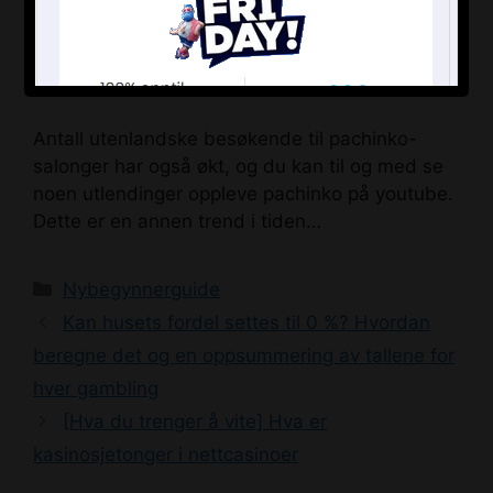
mer eksklusiv atmosfære, og enklere eksteriør
uten skilting. Eksteriøret, designene og
designene har blitt mer innovative, og kvinner er
nå i stand til å glede seg over gambling.
Antall utenlandske besøkende til pachinko-
salonger har også økt, og du kan til og med se
noen utlendinger oppleve pachinko på youtube.
Dette er en annen trend i tiden…
Categories
Nybegynnerguide
Post
Kan husets fordel settes til 0 %? Hvordan
navigation
beregne det og en oppsummering av tallene for
hver gambling
[Hva du trenger å vite] Hva er
kasinosjetonger i nettcasinoer