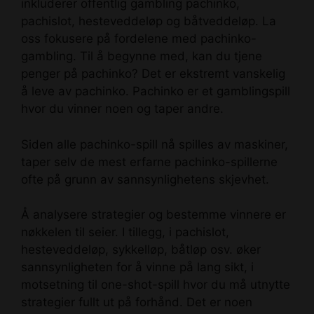
inkluderer offentlig gambling pachinko,
pachislot, hesteveddeløp og båtveddeløp. La
oss fokusere på fordelene med pachinko-
gambling. Til å begynne med, kan du tjene
penger på pachinko? Det er ekstremt vanskelig
å leve av pachinko. Pachinko er et gamblingspill
hvor du vinner noen og taper andre.
Siden alle pachinko-spill nå spilles av maskiner,
taper selv de mest erfarne pachinko-spillerne
ofte på grunn av sannsynlighetens skjevhet.
Å analysere strategier og bestemme vinnere er
nøkkelen til seier. I tillegg, i pachislot,
hesteveddeløp, sykkelløp, båtløp osv. øker
sannsynligheten for å vinne på lang sikt, i
motsetning til one-shot-spill hvor du må utnytte
strategier fullt ut på forhånd. Det er noen