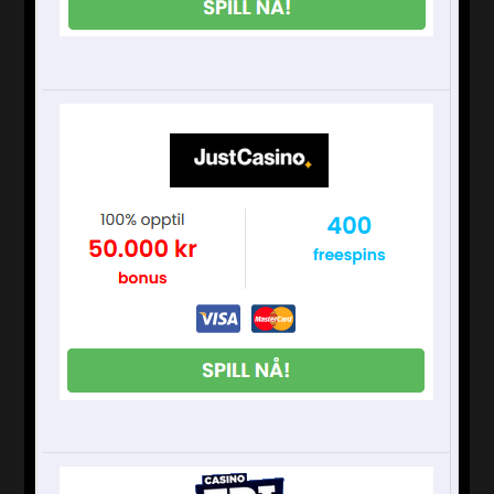
antall eldre og kvinnelige deltidsarbeidere. I
tillegg har antallet kvinner som liker
hesteveddeløp økt den siste tiden, og mange
av dem tilbringer nå helgene på
veddeløpsbanene. I det siste har nettcasinoer
blitt mainstream, og mange liker å spille online
casinoer.
Det er nå en avslappende plass på stedet og et
hjørne kalt "UMAJO SPOT", hvor drikke tilbys
gratis, søtsaker selges og en concierge er
tilgjengelig for å hjelpe. Det sies at
hesteveddeløpskvinnerevolusjonen har
kommet. I tillegg er veiene og områdene foran
stasjoner godt vedlikeholdt og miljøet er rent.
Nylig har pachinko-salonger endret seg
betydelig fra tidligere, med et renere image og