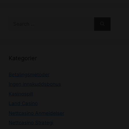
Search
for:
Kategorier
Betalingsmetoder
Ingen innskuddsbonus
Kasinospill
Land Casino
Nettcasino Anmeldelser
Nettcasino Strategi