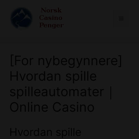
Skip
to
Menu
content
[For nybegynnere]
Hvordan spille
spilleautomater｜
Online Casino
Hvordan spille