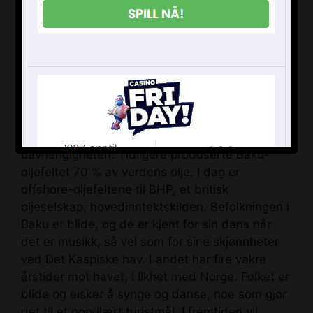
Aserbajdsjans historie kan beskrives som
turbulent. Aserbajdsjan fikk sin uavhengighet
fra Sovjetunionen etter at 4500 mennesker ble
drept i en bykrig i landet der de brutale
keiserne Chimur og Alexander streifet rundt.
Men isolert fra den sovjetiske økonomien forble
oljeindustrien, som hadde skrytt av velstand,
stillestående i mer enn et tiår etter
uavhengigheten. Tidligere produserte Baku-
oljefeltet 70 % av verdens olje. I dag er
offshore-oljefeltene til BHP, et britisk
oljeselskap, hovedinntektskilden. Befolkningen i
Baku er blide, og de er kjent for sin dans når
det er musikk, så vel som for sine skjønnheter
ved Det Kaspiske hav. Landet har fire vakre
årstider mot havet, i likhet med Norge. Folket er
blide og elsker å synge og danse, noe som gjør
det til et populært turistmål. I fremtiden vil