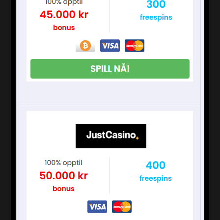
fra Force India, som brukte sin teknikk for å
vinne løpet. Tredjeplassen gikk til Force Indias
Sergio Perez, som brukte teknikken sin til å snu
utviklingen og ta sin åttende pallplass i
karrieren. To Toro Rosso Honda-biler fullførte
løpet uten uhell. Brendon Hartley endte på 10.
plass, til tross for at han slet med å varme opp
dekkene og ikke klarte å øke tempoet. Årets
Aserbajdsjan GP ble arrangert to måneder
tidligere enn i fjor, og løpet startet klokken
16:00 den 29. april i tørre forhold med
temperaturer på 17℃ og
baneoverflatetemperatur på 27℃.Selv om
vinden ikke var så sterk som fryktet, og blåste
fra Det kaspiske hav med en hastighet på 3
meter i sekundet, fikk den sterke vinden F1-
maskinene til å riste voldsomt.