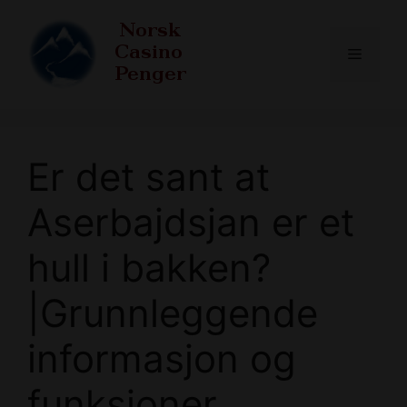
Skip
to
Menu
content
Er det sant at
Aserbajdsjan er et
hull i bakken?
|Grunnleggende
informasjon og
funksjoner