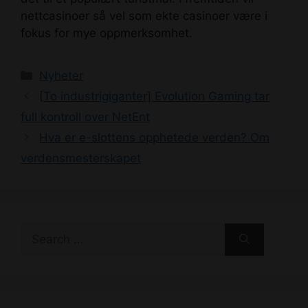
nettcasinoer så vel som ekte casinoer være i
fokus for mye oppmerksomhet.
Categories
Nyheter
Post
[To industrigiganter] Evolution Gaming tar
navigation
full kontroll over NetEnt
Hva er e-slottens opphetede verden? Om
verdensmesterskapet
Search
for: