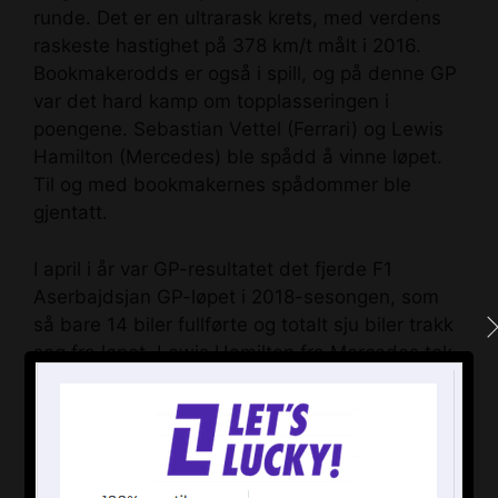
runde. Det er en ultrarask krets, med verdens
raskeste hastighet på 378 km/t målt i 2016.
Bookmakerodds er også i spill, og på denne GP
var det hard kamp om topplasseringen i
poengene. Sebastian Vettel (Ferrari) og Lewis
Hamilton (Mercedes) ble spådd å vinne løpet.
Til og med bookmakernes spådommer ble
gjentatt.
I april i år var GP-resultatet det fjerde F1
Aserbajdsjan GP-løpet i 2018-sesongen, som
så bare 14 biler fullførte og totalt sju biler trakk
seg fra løpet. Lewis Hamilton fra Mercedes tok
sin første seier for sesongen ved å vinne den
turbulente Baku bybanen. 2. plass gikk til Kimi
Raikkonen fra Ferrari, som skadet bilen hans
tidlig i løpet, men en sterk jakt brakte ham
tilbake til pallen. 3. plass gikk til Sergio Perez