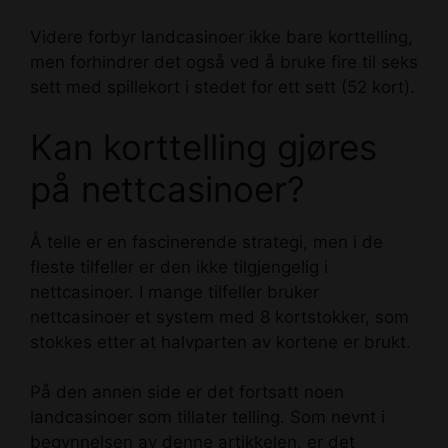
Videre forbyr landcasinoer ikke bare korttelling,
men forhindrer det også ved å bruke fire til seks
sett med spillekort i stedet for ett sett (52 kort).
Kan korttelling gjøres
på nettcasinoer?
Å telle er en fascinerende strategi, men i de
fleste tilfeller er den ikke tilgjengelig i
nettcasinoer. I mange tilfeller bruker
nettcasinoer et system med 8 kortstokker, som
stokkes etter at halvparten av kortene er brukt.
På den annen side er det fortsatt noen
landcasinoer som tillater telling. Som nevnt i
begynnelsen av denne artikkelen, er det