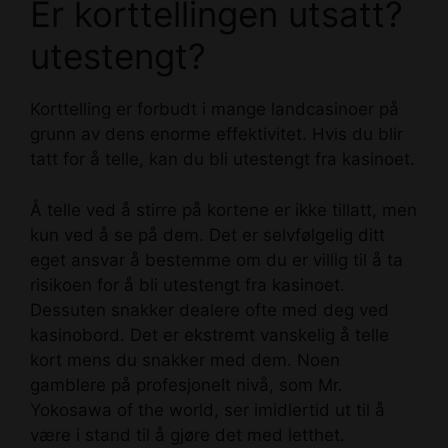
Er korttellingen utsatt?
utestengt?
Korttelling er forbudt i mange landcasinoer på
grunn av dens enorme effektivitet. Hvis du blir
tatt for å telle, kan du bli utestengt fra kasinoet.
Å telle ved å stirre på kortene er ikke tillatt, men
kun ved å se på dem. Det er selvfølgelig ditt
eget ansvar å bestemme om du er villig til å ta
risikoen for å bli utestengt fra kasinoet.
Dessuten snakker dealere ofte med deg ved
kasinobord. Det er ekstremt vanskelig å telle
kort mens du snakker med dem. Noen
gamblere på profesjonelt nivå, som Mr.
Yokosawa of the world, ser imidlertid ut til å
være i stand til å gjøre det med letthet.