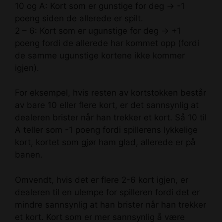
10 og A: Kort som er gunstige for deg → -1
poeng siden de allerede er spilt.
2 – 6: Kort som er ugunstige for deg -> +1
poeng fordi de allerede har kommet opp (fordi
de samme ugunstige kortene ikke kommer
igjen).
For eksempel, hvis resten av kortstokken består
av bare 10 eller flere kort, er det sannsynlig at
dealeren brister når han trekker et kort. Så 10 til
A teller som -1 poeng fordi spillerens lykkelige
kort, kortet som gjør ham glad, allerede er på
banen.
Omvendt, hvis det er flere 2-6 kort igjen, er
dealeren til en ulempe for spilleren fordi det er
mindre sannsynlig at han brister når han trekker
et kort. Kort som er mer sannsynlig å være