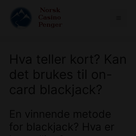
Skip
to
Menu
content
Hva teller kort? Kan
det brukes til on-
card blackjack?
En vinnende metode
for blackjack? Hva er