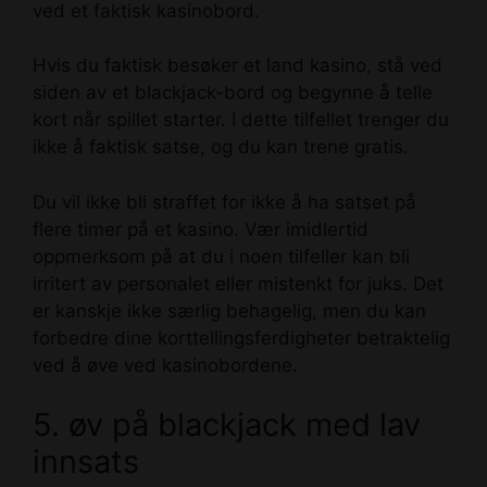
ved et faktisk kasinobord.
Hvis du faktisk besøker et land kasino, stå ved
siden av et blackjack-bord og begynne å telle
kort når spillet starter. I dette tilfellet trenger du
ikke å faktisk satse, og du kan trene gratis.
Du vil ikke bli straffet for ikke å ha satset på
flere timer på et kasino. Vær imidlertid
oppmerksom på at du i noen tilfeller kan bli
irritert av personalet eller mistenkt for juks. Det
er kanskje ikke særlig behagelig, men du kan
forbedre dine korttellingsferdigheter betraktelig
ved å øve ved kasinobordene.
5. øv på blackjack med lav
innsats