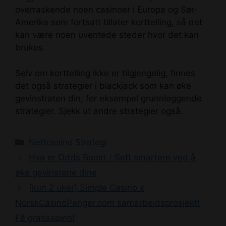
overraskende noen casinoer i Europa og Sør-
Amerika som fortsatt tillater korttelling, så det
kan være noen uventede steder hvor det kan
brukes.
Selv om korttelling ikke er tilgjengelig, finnes
det også strategier i blackjack som kan øke
gevinstraten din, for eksempel grunnleggende
strategier. Sjekk ut andre strategier også.
Categories
Nettcasino Strategi
Post
Hva er Odds Boost｜Sett smartere ved å
navigation
øke gevinstene dine
[kun 2 uker] Simple Casino x
NorskCasinoPenger.com samarbeidsprosjekt!
Få gratisspinn!