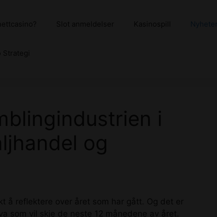
nettcasino?
Slot anmeldelser
Kasinospill
Nyhete
 Strategi
blingindustrien i
jhandel og
t å reflektere over året som har gått. Og det er
hva som vil skje de neste 12 månedene av året.