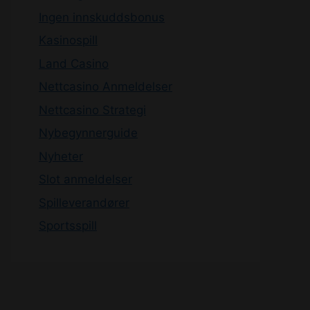
Ingen innskuddsbonus
Kasinospill
Land Casino
Nettcasino Anmeldelser
Nettcasino Strategi
Nybegynnerguide
Nyheter
Slot anmeldelser
Spilleverandører
Sportsspill