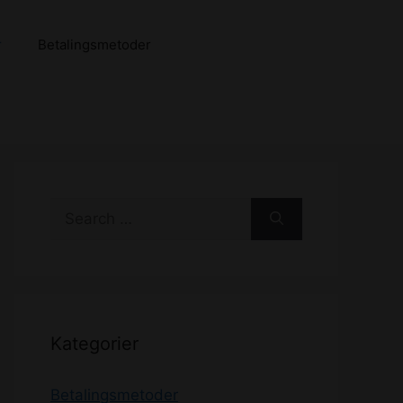
r
Betalingsmetoder
Search
for:
Kategorier
Betalingsmetoder