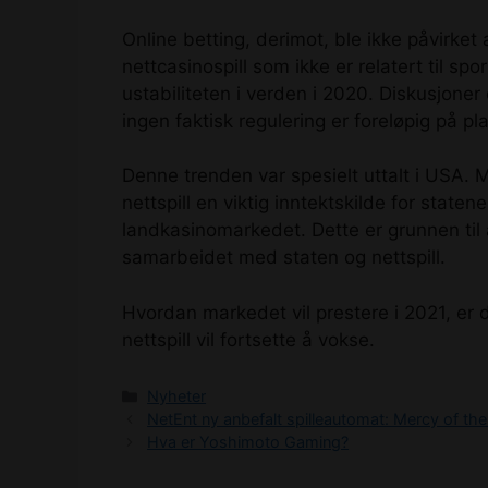
Online betting, derimot, ble ikke påvirke
nettcasinospill som ikke er relatert til sp
ustabiliteten i verden i 2020. Diskusjoner
ingen faktisk regulering er foreløpig på pl
Denne trenden var spesielt uttalt i USA.
nettspill en viktig inntektskilde for staten
landkasinomarkedet. Dette er grunnen til 
samarbeidet med staten og nettspill.
Hvordan markedet vil prestere i 2021, er d
nettspill vil fortsette å vokse.
Categories
Nyheter
Post
NetEnt ny anbefalt spilleautomat: Mercy of th
navigation
Hva er Yoshimoto Gaming?