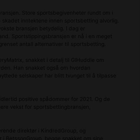
gbransjen. Store sportsbegivenheter rundt om i
 skadet inntektene innen sportsbetting alvorlig.
okste bransjen betydelig. I dag er
lstand. Sportstippingsbransjen er nå i en meget
renset antall alternativer til sportsbetting.
ryMatrix, snakket i detalj til GIHuddle om
verden. Han snakket også om hvordan
yttede selskaper har blitt tvunget til å tilpasse
midlertid positive spådommer for 2021. Og de
igere vekst for sportsbettingbransjen,
erende direktør i KindredGroup, og
r i BetssonGroup, begge snakket om sine