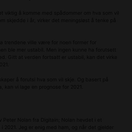
r det viktig å komme med spådommer om hva som vil
m skjedde i år, virker det meningsløst å tenke på
va trendene ville være for noen former for
nen ble mer ustabil. Men ingen kunne ha forutsett
ed. Gitt at verden fortsatt er ustabil, kan det virke
021.
kaper å forutsi hva som vil skje. Og basert på
a, kan vi lage en prognose for 2021.
 Peter Nolan fra Digitain; Nolan hevdet i et
re i 2021. Jeg er enig med ham, og når det gjelder