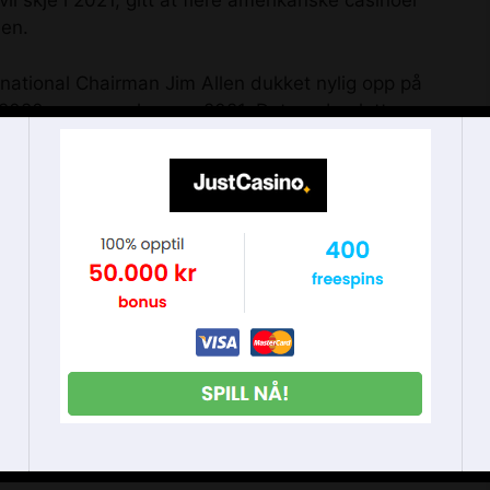
il skje i 2021, gitt at flere amerikanske casinoer
den.
ational Chairman Jim Allen dukket nylig opp på
å 2020 og en analyse av 2021. Det er absolutt noen
 på prestasjonsnivået til amerikanske
triksjonene.
ighet. Og gitt at denne ustabile globale situasjonen
n fremtidige utviklingen av landcasinoer, både i
på dette tidspunktet at 2022 vil være en
med bedring for landcasinoer over hele verden.
siden effektive vaksiner ble tilgjengelig i andre
ikke stabil først og fremst.