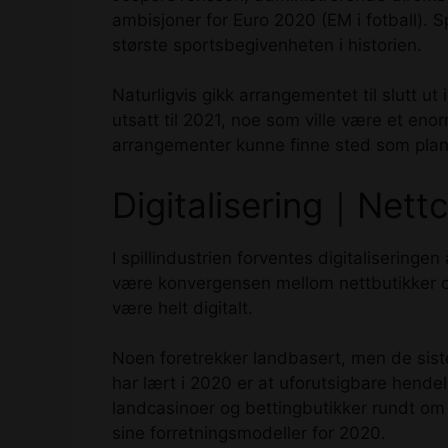
ambisjoner for Euro 2020 (EM i fotball). S
største sportsbegivenheten i historien.
Naturligvis gikk arrangementet til slutt ut 
utsatt til 2021, noe som ville være et eno
arrangementer kunne finne sted som planl
Digitalisering｜Nettc
I spillindustrien forventes digitaliseringe
være konvergensen mellom nettbutikker og f
være helt digitalt.
Noen foretrekker landbasert, men de sist
har lært i 2020 er at uforutsigbare hende
landcasinoer og bettingbutikker rundt om 
sine forretningsmodeller for 2020.