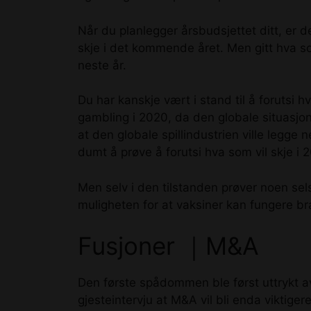
Når du planlegger årsbudsjettet ditt, e
skje i det kommende året. Men gitt hva so
neste år.
Du har kanskje vært i stand til å forutsi h
gambling i 2020, da den globale situasjo
at den globale spillindustrien ville legge n
dumt å prøve å forutsi hva som vil skje i 2
Men selv i den tilstanden prøver noen sels
muligheten for at vaksiner kan fungere br
Fusjoner ｜M&A
Den første spådommen ble først uttrykt av
gjesteintervju at M&A vil bli enda viktige