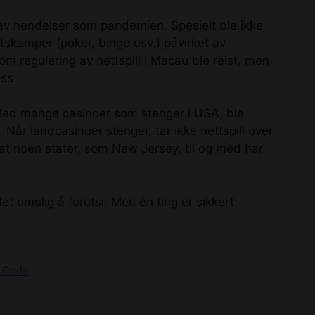
t av hendelser som pandemien. Spesielt ble ikke
ortskamper (poker, bingo osv.) påvirket av
 om regulering av nettspill i Macau ble reist, men
ass.
 Med mange casinoer som stenger i USA, ble
e. Når landcasinoer stenger, tar ikke nettspill over
at noen stater, som New Jersey, til og med har
et umulig å forutsi. Men én ting er sikkert:
e Gods