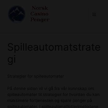
Skip
to
Menu
content
Spilleautomatstrate
gi
Strategier for spilleautomater
På denne siden vil vi gå fra vår kunnskap om
spilleautomater til strategier for hvordan du kan
maksimere fortjenesten og spare penger på
spilleautomater. I spilleautomatlotterimetodene