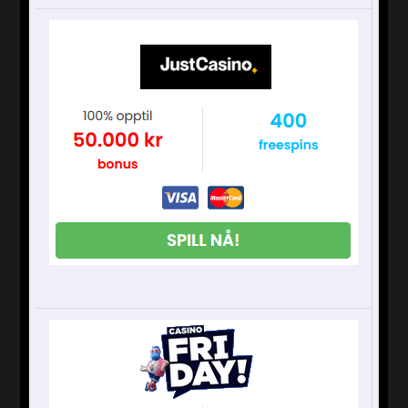
11 49–55 Dobbelstav 7
12 56-61 Blank 6
13 62 Kirsebær 1
14 63-68 Blank 6
15 69-74 Dobbeltstang 6
16 75-80 Blank 6
17 81-86 Enkeltstang 6
18 87-92 Blank 6
19 93-103 Trippelstang 11
20 104-114 Blank 11
21 115-116 Jackpot 2
22 117-127 Blank 11
Totalt 128-128
For eksempel, hvis resten av løsningen oppnådd
ved å dele tallet generert fra RNG med 128 er
"42"
Dette betyr at kirsebæret stopper. Som et