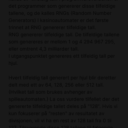
det programmer som genererer disse tilfeldige
tallene, og de kalles RNGs (Random Number
Generators) I kasinoautomater er det første
trinnet at RNG genererer tilfeldige tall.
RNG genererer tilfeldige tall. De tilfeldige tallene
som genereres er mellom 1 og 4 294 967 295,
eller omtrent 4,3 milliarder tall.
I utgangspunktet genereres ett tilfeldig tall per
hjul.
Hvert tilfeldig tall generert per hjul blir deretter
delt med ett av 64, 128, 256 eller 512 tall.
(Hvilket tall som brukes avhenger av
spilleautomaten.) La oss vurdere tilfellet der det
genererte tilfeldige tallet deles på "128". Hvis vi
kun fokuserer på "resten" av resultatet av
divisjonen, vil vi ha en rest av 128 tall fra 0 til
127. Tilsvarende disse 128 tallene til følgende